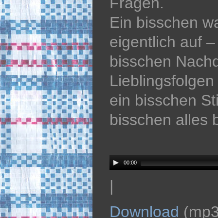
Fragen.
Ein bisschen w
eigentlich auf –
bisschen Nach
Lieblingsfolgen 
ein bisschen S
bisschen alles 
Audio
Player
00:00
|
Download
(mp3