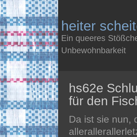
heiter schei
Ein queeres Stößch
Unbewohnbarkeit
hs62e Schl
für den Fisc
Da ist sie nun, 
allerallerallerle