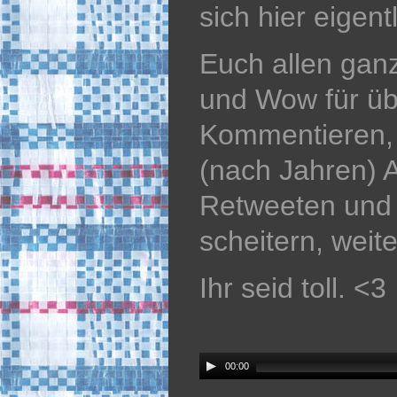
sich hier eigent
Euch allen gan
und Wow für üb
Kommentieren, K
(nach Jahren) 
Retweeten und m
scheitern, wei
Ihr seid toll. <3
Audio
Player
00:00