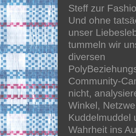
Steff zur Fashi
Und ohne tatsä
unser Liebesle
tummeln wir u
diversen
PolyBeziehungs
Community-Cam
nicht, analysie
Winkel, Netzwe
Kuddelmuddel 
Wahrheit ins Aug