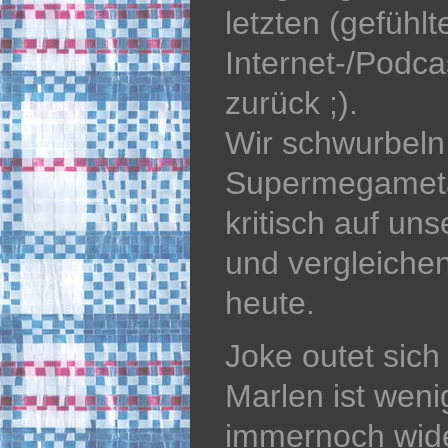
letzten (gefühl
Internet-/Podc
zurück ;).
Wir schwurbeln
Supermegamet
kritisch auf uns
und vergleiche
heute.
Joke outet sich 
Marlen ist wen
immernoch wider