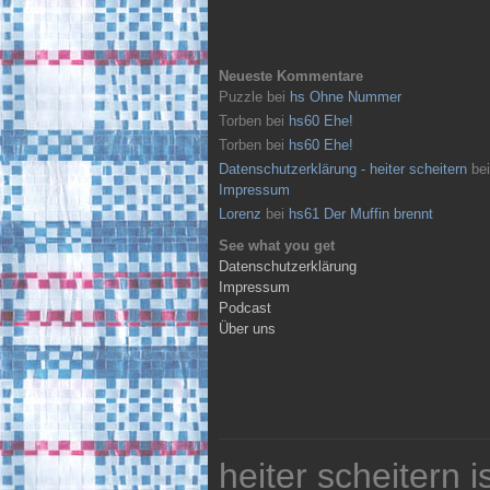
Neueste Kommentare
Puzzle
bei
hs Ohne Nummer
Torben
bei
hs60 Ehe!
Torben
bei
hs60 Ehe!
Datenschutzerklärung - heiter scheitern
bei
Impressum
Lorenz
bei
hs61 Der Muffin brennt
See what you get
Datenschutzerklärung
Impressum
Podcast
Über uns
heiter scheitern 