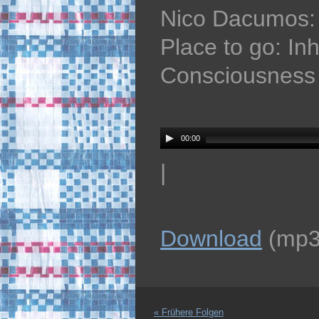
Nico Dacumos: 
Place to go: In
Consciousness 
Audio
Player
00:00
|
Download
(mp3
« Frühere Folgen