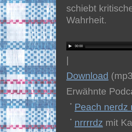
schiebt kritisc
Wahrheit.
Audio
Player
00:00
|
Download
(mp3
Erwähnte Podca
Peach nerdz 
nrrrrdz
mit Ka