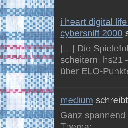
i heart digital li
cybersniff 2000
s
[…] Die Spielefo
scheitern: hs21 
über ELO-Punkte
medium
schreibt
Ganz spannend
Thema: