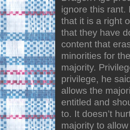
ignore this rant
that it is a righ
that they have 
content that era
minorities for th
majority. Privile
privilege, he sai
allows the majori
entitled and sho
to. It doesn’t hur
majority to allo