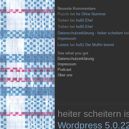
Neueste Kommentare
Puzzle
bei
hs Ohne Nummer
Torben
bei
hs60 Ehe!
Torben
bei
hs60 Ehe!
Datenschutzerklärung - heiter scheitern
bei
Impressum
Lorenz
bei
hs61 Der Muffin brennt
See what you get
Datenschutzerklärung
Impressum
Podcast
Über uns
heiter scheitern 
Wordpress 5.0.2