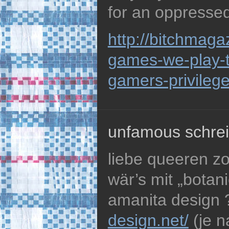
for an oppressed
http://bitchmaga
games-we-play-t
gamers-privileg
unfamous schrei
liebe queeren z
wär’s mit „botan
amanita design
design.net/
(je n