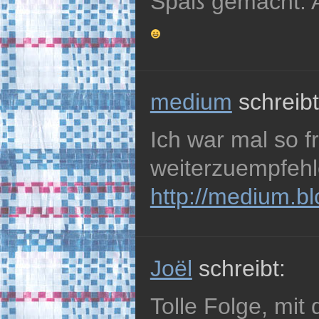
Spaß gemacht. 
medium
schreibt
Ich war mal so f
weiterzuempfehl
http://medium.b
Joël
schreibt:
Tolle Folge, mit