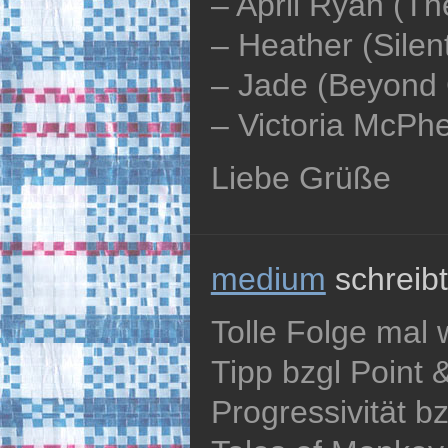
– April Ryan (T
– Heather (Silent
– Jade (Beyond 
– Victoria McPher
Liebe Grüße
medium
schreibt
Tolle Folge mal 
Tipp bzgl Point 
Progressivität b