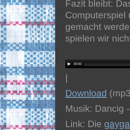
Fazit bleibt: D
Computerspiel 
gemacht werden
spielen wir nich
Audio
Player
00:00
|
Download
(mp3
Musik: Dancig 
Link: Die
gayg