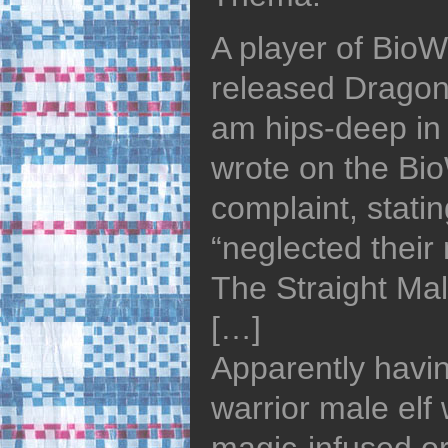
A player of BioW
released Dragon 
am hips-deep in a
wrote on the Bi
complaint, stati
“neglected thei
The Straight Ma
[…]
Apparently havin
warrior male elf 