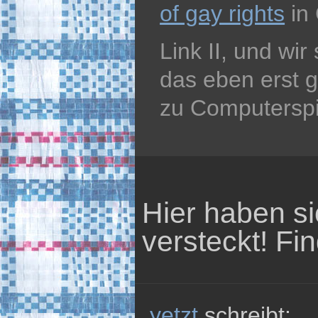
of gay rights
in
Link II, und wi
das eben erst 
zu Computerspi
Hier haben s
versteckt! Fin
yetzt
schreibt: