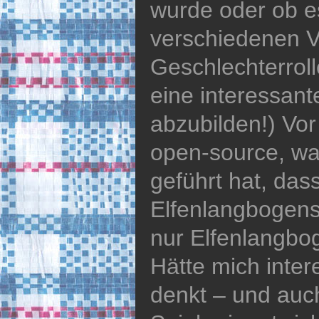
wurde oder ob es
verschiedenen V
Geschlechterrolle
eine interessant
abzubilden!) Vor 
open-source, was
geführt hat, das
Elfenlangbogens
nur Elfenlangbo
Hätte mich inter
denkt – und auch