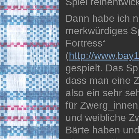
Spiel reinentwic
Dann habe ich no
merkwürdiges S
Fortress“
(
http://www.ba
gespielt. Das Sp
dass man eine Z
also ein sehr s
für Zwerg_innen
und weibliche Zw
Bärte haben und