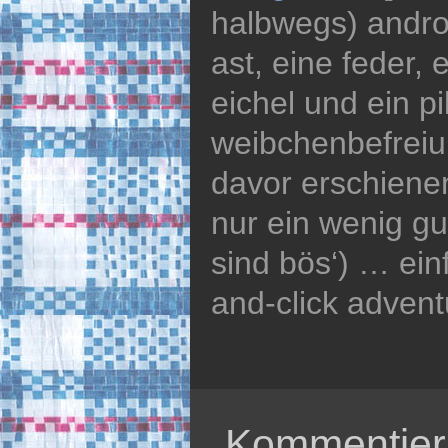
halbwegs) andro
ast, eine feder,
eichel und ein pi
weibchenbefreiu
davor erschiene
nur ein wenig gu
sind bös‘) … einf
and-click advent
Kommentier