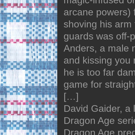
magic-infused or
arcane powers) fl
shoving his arm t
guards was off-p
Anders, a male 
and kissing you r
he is too far da
game for straigh
[…]
David Gaider, a l
Dragon Age seri
Dragon Age prequ