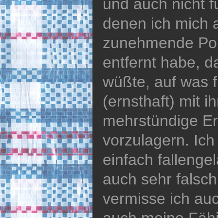
und auch nicht f
denen ich mich 
zunehmende Poli
entfernt habe, d
wüßte, auf was f
(ernsthaft) mit 
mehrstündige Er
vorzulagern. Ich
einfach fallenge
auch sehr falsc
vermisse ich auc
auch meine Fähig