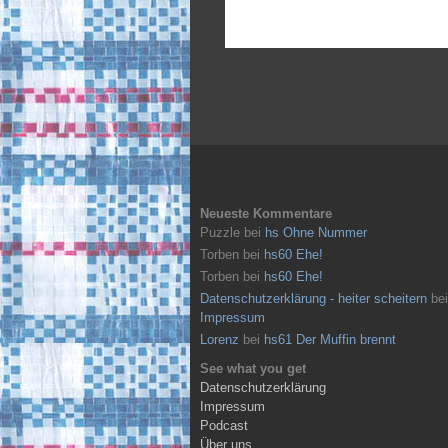
Neueste Kommentare
Puzzle
bei
hs Ohne Nummer
Torben
bei
hs60 Ehe!
Torben
bei
hs60 Ehe!
Datenschutzerklärung - heiter scheitern
bei
Impressum
Lorenz
bei
hs61 Der Muffin brennt
See what you get
Datenschutzerklärung
Impressum
Podcast
Über uns