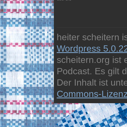
heiter scheitern 
Wordpress 5.0.2
scheitern.org ist
Podcast. Es gilt 
Der Inhalt ist unt
Commons-Lizen