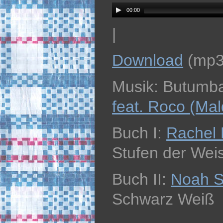
00:00
|
Download
(mp3
Musik: Butumb
feat. Roco (Mal
Buch I:
Rachel 
Stufen der Weis
Buch II:
Noah 
Schwarz Weiß