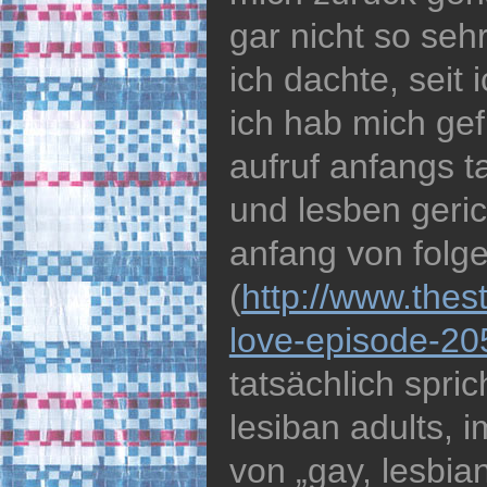
gar nicht so seh
ich dachte, seit
ich hab mich ge
aufruf anfangs t
und lesben geri
anfang von folg
(
http://www.the
love-episode-20
tatsächlich spri
lesiban adults, 
von „gay, lesbian