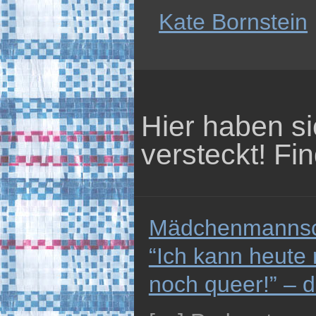
Kate Bornstein
Hier haben s
versteckt! Fin
Mädchenmannsch
“Ich kann heute n
noch queer!” – 