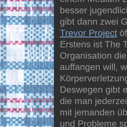
besser jugendlic
gibt dann zwei
Trevor Project
öf
Erstens ist The 
Organisation di
auffangen will, 
Körperverletzun
Deswegen gibt 
die man jederzei
mit jemanden ü
und Probleme sp