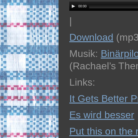
00:00
|
Download
(mp3
Musik:
Binärpilo
(Rachael’s Th
Links:
It Gets Better P
Es wird besser
Put this on the