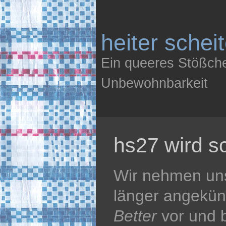
heiter schei
Ein queeres Stößch
Unbewohnbarkeit
hs27 wird s
Wir nehmen uns
länger angekü
Better
vor und 