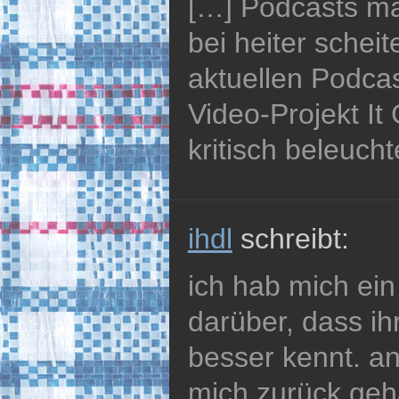
[…] Podcasts ma
bei heiter schei
aktuellen Podca
Video-Projekt It
kritisch beleucht
ihdl
schreibt:
ich hab mich ei
darüber, dass ih
besser kennt. a
mich zurück geh