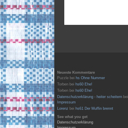
Neueste Kommentare
Puzzle
bei
hs Ohne Nummer
Torben
bei
hs60 Ehe!
Torben
bei
hs60 Ehe!
Datenschutzerklärung - heiter scheitern
bei
Impressum
Lorenz
bei
hs61 Der Muffin brennt
See what you get
Datenschutzerklärung
Impressum