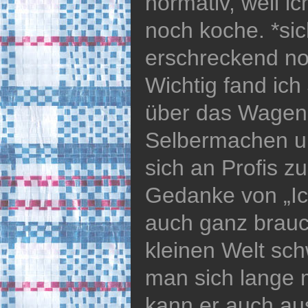
normativ, weil 
noch koche. *si
erschreckend no
Wichtig fand ic
über das Wagen 
Selbermachen un
sich an Profis z
Gedanke von „Ic
auch ganz brauch
kleinen Welt sc
man sich lange m
kann er auch au