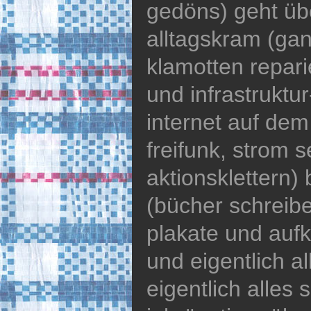
gedöns) geht üb
alltagskram (gan
klamotten repari
und infrastruktu
internet auf dem
freifunk, strom 
aktionsklettern) 
(bücher schreib
plakate und auf
und eigentlich al
eigentlich alles 