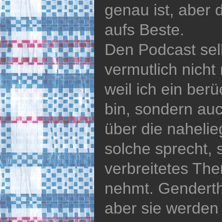
genau ist, aber 
aufs Beste.
Den Podcast selb
vermutlich nicht
weil ich ein ber
bin, sondern auch
über die naheli
solche sprecht, 
verbreitetes Th
nehmt. Gendert
aber sie werden