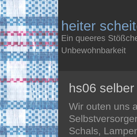
heiter schei
Ein queeres Stößch
Unbewohnbarkeit
hs06 selbe
Wir outen uns al
Selbstversorger
Schals, Lampen