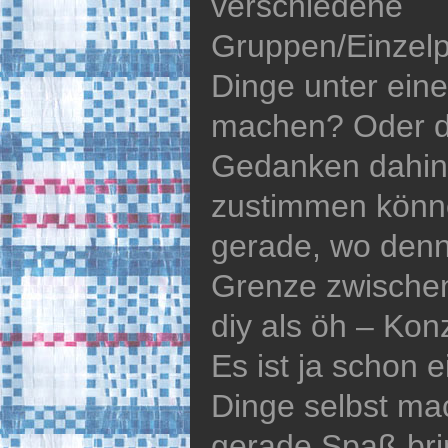
verschiedene
Gruppen/Einzelp
Dinge unter ein
machen? Oder d
Gedanken dahint
zustimmen könne
gerade, wo denn
Grenze zwische
diy als öh – Konz
Es ist ja schon e
Dinge selbst mac
gerade Spaß brin