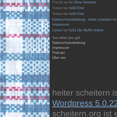
Puzzle
bei
hs Ohne Nummer
Torben
bei
hs60 Ehe!
Torben
bei
hs60 Ehe!
Datenschutzerklärung - heiter scheitern
bei
Impressum
Lorenz
bei
hs61 Der Muffin brennt
See what you get
Datenschutzerklärung
Impressum
Podcast
Über uns
heiter scheitern 
Wordpress 5.0.2
scheitern.org ist