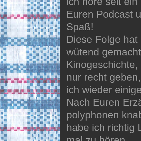
ich höre seit ei
Euren Podcast u
Spaß!
Diese Folge hat
wütend gemacht
Kinogeschichte,
nur recht geben
ich wieder einig
Nach Euren Erz
polyphonen kna
habe ich richti
mal zu hören.