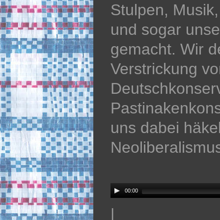
Stulpen, Musik,
und sogar unser
gemacht. Wir d
Verstrickung v
Deutschkonserv
Pastinakenkon
uns dabei häke
Neoliberalismus
Audio
Player
00:00
|