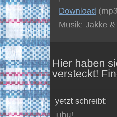
Download
(mp3
Musik: Jakke &
Hier haben s
versteckt! Fin
yetzt schreibt:
juhu!