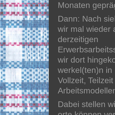
Monaten geprä
Dann: Nach si
wir mal wieder 
derzeitigen
Erwerbsarbeits
wir dort hinge
werkel(ten)n in
Vollzeit, Teilze
Arbeitsmodelle
Dabei stellen wi
orte können v