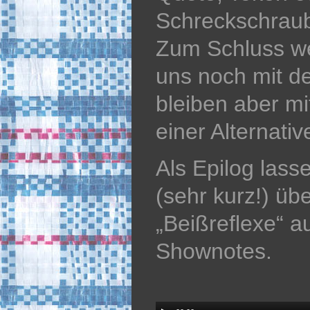
Schreckschraub
Zum Schluss we
uns noch mit d
bleiben aber m
einer Alternativ
Als Epilog lass
(sehr kurz!) übe
„Beißreflexe“ a
Shownotes.
Audio
Player