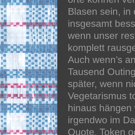
Blasen sein, in
insgesamt besse
wenn unser rest
komplett rausg
Auch wenn’s an
Tausend Outing
später, wenn ni
Vegetarismus t
hinaus hängen 
irgendwo im Da
Quote, Token o