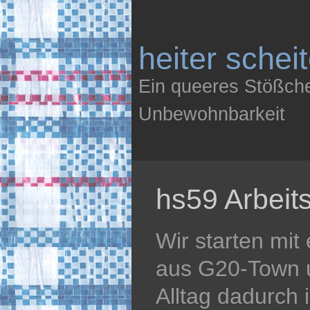
heiter schei
Ein queeres Stößch
Unbewohnbarkeit
hs59 Arbeit
Wir starten mit
aus G20-Town u
Alltag dadurch 