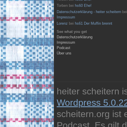
Torben
bei
hs60 Ehe!
Datenschutzerklärung - heiter scheitern
bei
Impressum
Lorenz
bei
hs61 Der Muffin brennt
See what you get
Datenschutzerklärung
Impressum
Podcast
Über uns
heiter scheitern 
Wordpress 5.0.2
scheitern.org ist
Podcast. Es gilt 