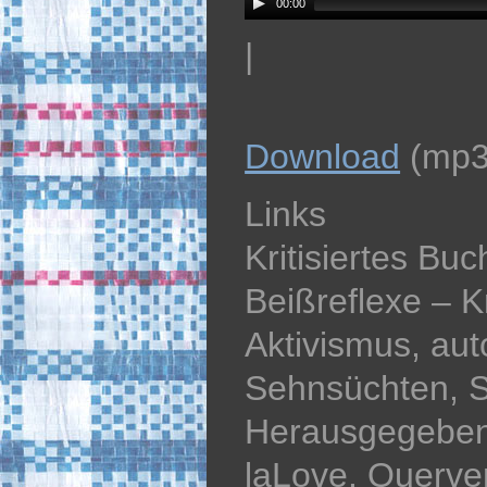
00:00
|
Download
(mp3
Links
Kritisiertes Buc
Beißreflexe – K
Aktivismus, aut
Sehnsüchten, S
Herausgegeben
laLove. Querver