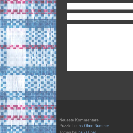
Neueste Kommentare
Puzzle
bei
hs Ohne Nummer
Torben
bei
hs60 Ehe!