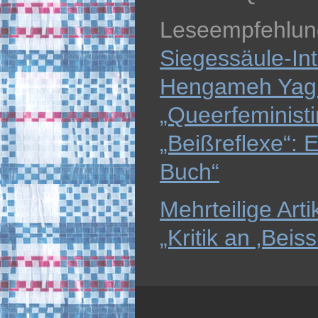
Leseempfehlun
Siegessäule-Int
Hengameh Yagh
„Queerfeminis
„Beißreflexe“: 
Buch“
Mehrteilige Art
„Kritik an ‚Beiss